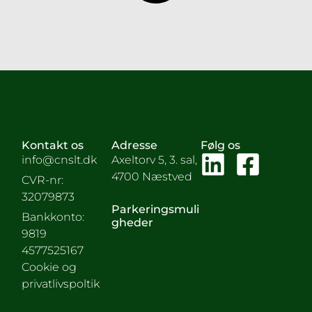
Kontakt os
Adresse
Følg os
info@cnslt.dk
Axeltorv 5, 3. sal,
4700 Næstved
CVR-nr:
32079873
Parkeringsmuli
Bankkonto:
gheder
9819
4577525167
Cookie og
privatlivspoltik