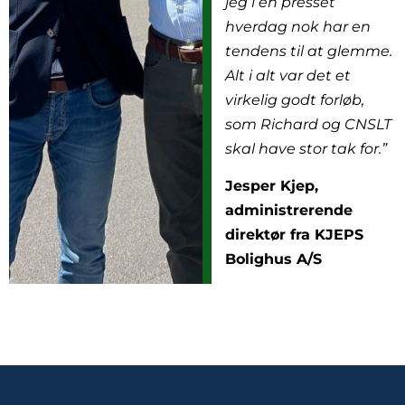
jeg i en presset
hverdag nok har en
tendens til at glemme.
Alt i alt var det et
virkelig godt forløb,
som Richard og CNSLT
skal have stor tak for.”
Jesper Kjep,
administrerende
direktør fra KJEPS
Bolighus A/S